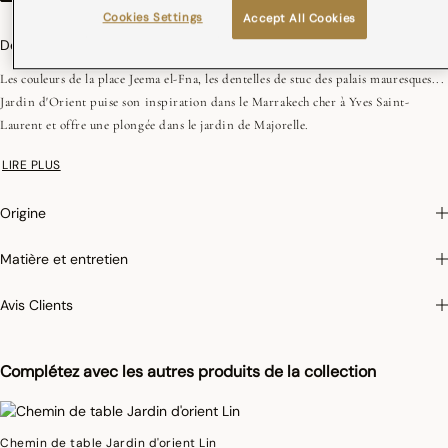
Cookies Settings
Accept All Cookies
Description
Les couleurs de la place Jeema el-Fna, les dentelles de stuc des palais mauresques...
Jardin d'Orient puise son inspiration dans le Marrakech cher à Yves Saint-
Laurent et offre une plongée dans le jardin de Majorelle.
Pour limiter le rétrécissement du coton au lavage, Le Jacquard Français applique
LIRE PLUS
le traitement spécifique Irretrex qui minimiser les réactions des fibres de coton
naturel au lavage. Notre coton reste stable dans le temps et nos tissus conservent
Origine
leurs proportions au fil du temps pour vous donner entière satisfaction.
Matière et entretien
Avis Clients
Complétez avec les autres produits de la collection
Chemin de table Jardin d'orient Lin