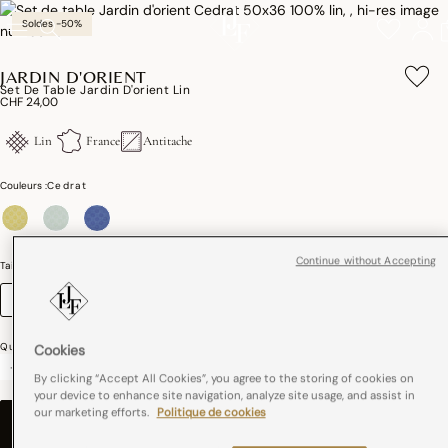
Soldes -50%
JARDIN D'ORIENT
Set De Table Jardin D'orient Lin
CHF 24,00
Lin
France
Antitache
Couleurs :
Cedrat
sélectionné
Continue without Accepting
Taille (cm)
Guide des tailles
50 x 36
Quantité
Cookies
-
+
By clicking “Accept All Cookies”, you agree to the storing of cookies on
your device to enhance site navigation, analyze site usage, and assist in
our marketing efforts.
Politique de cookies
AJOUTER AU PANIER
–
CHF 24,00