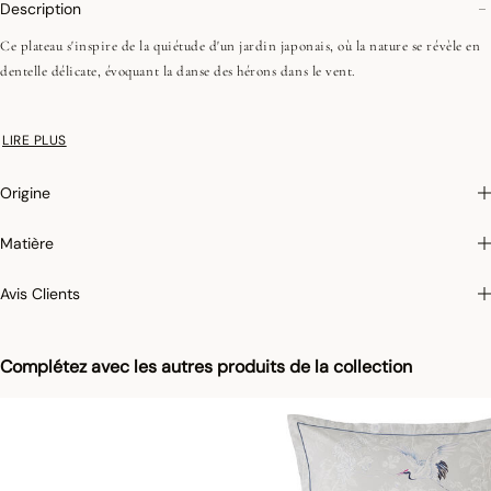
Description
Ce plateau s'inspire de la quiétude d'un jardin japonais, où la nature se révèle en
dentelle délicate, évoquant la danse des hérons dans le vent.
*Bouleau issu de forêts durables
LIRE PLUS
Origine
Photographies :
les photographies sont les plus fidèles possibles mais ne peuvent
Matière
assurer une similitude parfaite avec le produit vendu, notamment en ce qui
concerne les coul
eurs.
Avis Clients
Complétez avec les autres produits de la collection