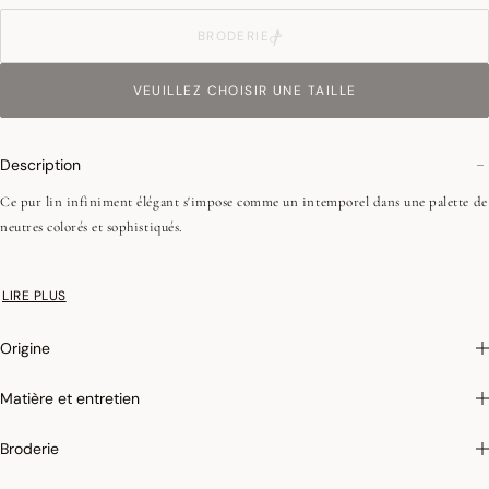
BRODERIE
VEUILLEZ CHOISIR UNE TAILLE
Description
Ce pur lin infiniment élégant s'impose comme un intemporel dans une palette de
neutres colorés et sophistiqués.
•Repassage facile
LIRE PLUS
•Coins onglets - 2,5 cm
•Pour les nappes rondes en 175 et 240, la finition est un biais rabattu de 1 cm
Origine
Matière et entretien
Broderie