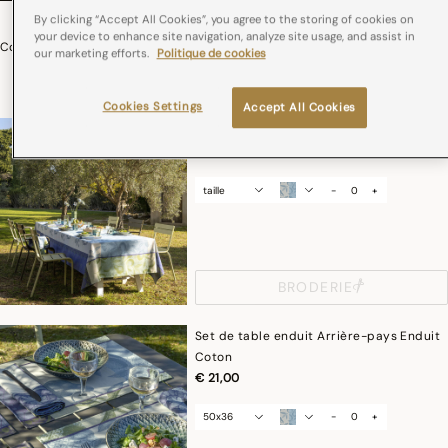
By clicking “Accept All Cookies”, you agree to the storing of cookies on
your device to enhance site navigation, analyze site usage, and assist in
Collection Arrière-Pays Coton
our marketing efforts.
Politique de cookies
dès
€ 269,00
Cookies Settings
Accept All Cookies
Nappe Arrière-pays Coton
dès
€ 189,00
taille
-
+
BRODERIE
Set de table enduit Arrière-pays Enduit
Coton
€ 21,00
50x36
-
+