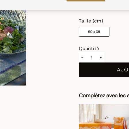
sélectionné
Taille (cm)
50 x 36
Quantité
-
+
AJO
Complétez avec les a