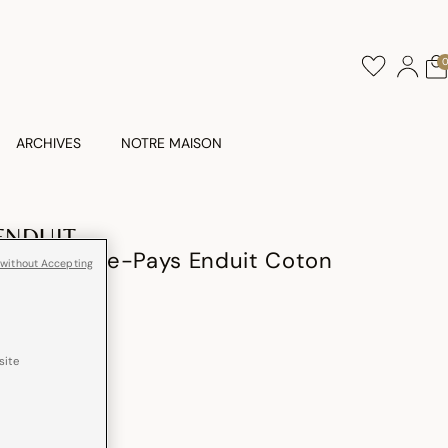
ARCHIVES
NOTRE MAISON
ENDUIT
duit Arrière-Pays Enduit Coton
 without Accepting
site