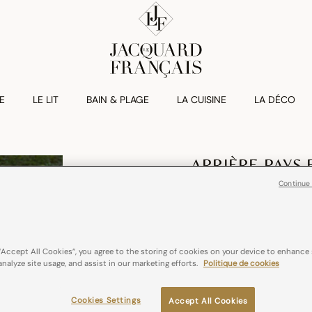
E
LE LIT
BAIN & PLAGE
LA CUISINE
LA DÉCO
ARRIÈRE-PAYS 
Set De Table En
Continue
€ 21,00
coton
France
“Accept All Cookies”, you agree to the storing of cookies on your device to enhance 
analyze site usage, and assist in our marketing efforts.
Politique de cookies
Couleurs :
Cassis
Cookies Settings
Accept All Cookies