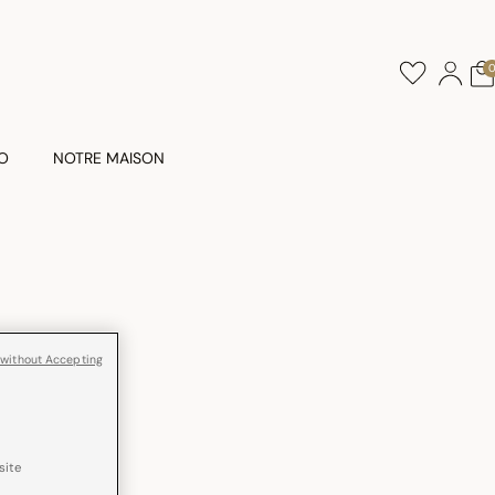
O
NOTRE MAISON
 without Accepting
site