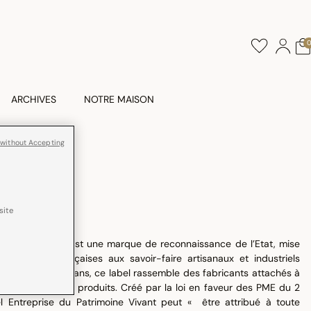
ARCHIVES
NOTRE MAISON
 without Accepting
site
VANT
ine Vivant (EPV) est une marque de reconnaissance de l’Etat, mise
ntreprises françaises aux savoir-faire artisanaux et industriels
 période de cinq ans, ce label rassemble des fabricants attachés à
tier et de leurs produits. Créé par la loi en faveur des PME du 2
el Entreprise du Patrimoine Vivant peut « être attribué à toute