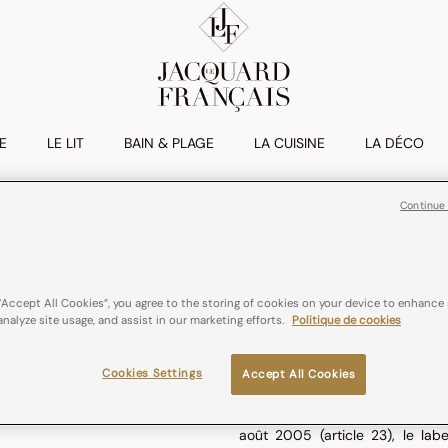
E
LE LIT
BAIN & PLAGE
LA CUISINE
LA DÉCO
Continue
NOS LABELS
“Accept All Cookies”, you agree to the storing of cookies on your device to enhance 
analyze site usage, and assist in our marketing efforts.
Politique de cookies
ENTREPRISE DU PATRIMOINE VI
Le label Entreprise du Patrimo
en place pour distinguer des e
Cookies Settings
Accept All Cookies
d’excellence. Attribue pour une
la haute performance de leur mé
août 2005 (article 23), le lab