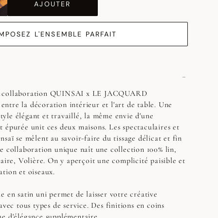
AJOUTER
MPOSEZ L'ENSEMBLE PARFAIT
a collaboration QUINSAI x LE JACQUARD
tre la décoration intérieur et l'art de table. Une
le élégant et travaillé, la même envie d'une
 épurée unit ces deux maisons. Les spectaculaires et
saï se mêlent au savoir-faire du tissage délicat et fin
e collaboration unique naît une collection 100% lin,
aire, Volière. On y aperçoit une complicité paisible et
tion et oiseaux.
e en satin uni permet de laisser votre créative
avec tous types de service. Des finitions en coins
he d'élégance supplémentaire.