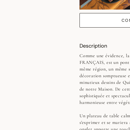
CO
Description
Comme une évidence, l
FRANÇAIS, est un pont en
même région, un même sty
décoration somptueuse et
minutieux dessins de Quin
de notre Maison. De cett
sophistiquée et spectacul
harmonieuse entre végéta
Un plateau de table calm
s'exprimer et se mariera 
onglet apporte une touc