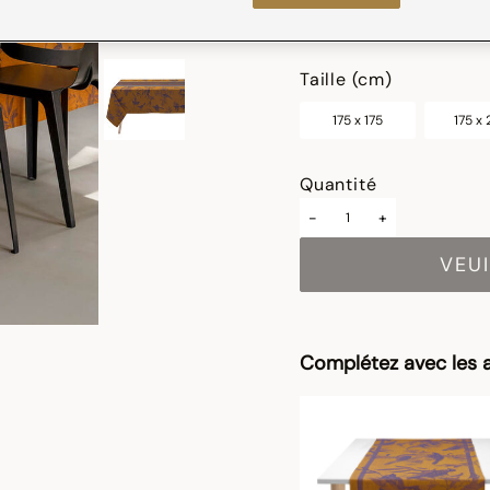
sélectionné
Taille (cm)
175 x 175
175 x
Quantité
-
+
VEUI
Complétez avec les a