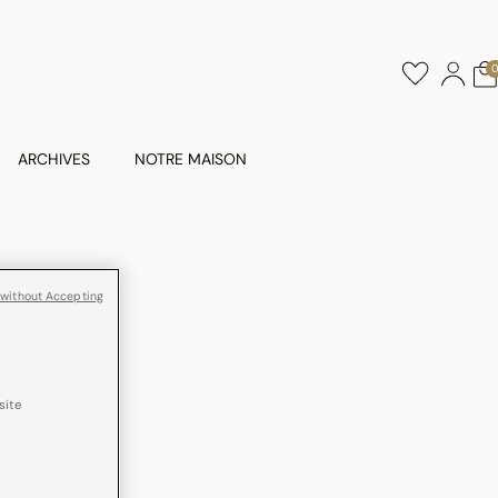
ARCHIVES
NOTRE MAISON
in
 without Accepting
passage facile
site