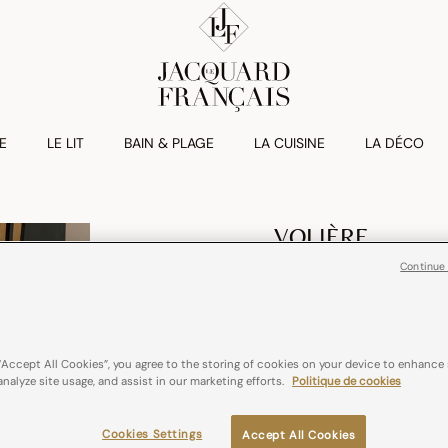
E
LE LIT
BAIN & PLAGE
LA CUISINE
LA DÉCO
VOLIÈRE
Nappe Volière L
Continue
€ 259,00
Lin
France
Re
“Accept All Cookies”, you agree to the storing of cookies on your device to enhance 
analyze site usage, and assist in our marketing efforts.
Politique de cookies
Couleurs :
Nocturne
Cookies Settings
Accept All Cookies