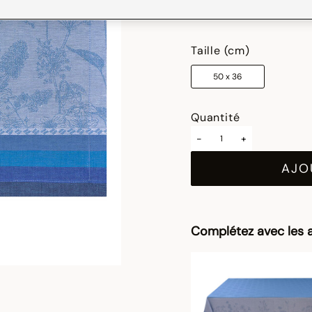
sélectionné
Taille (cm)
50 x 36
Quantité
-
+
AJO
Complétez avec les a