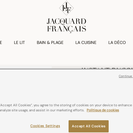
E
LE LIT
BAIN & PLAGE
LA CUISINE
LA DÉCO
INSTANT BUCO
Set De Table In
Continue
€ 24,00
100% lin
France
“Accept All Cookies”, you agree to the storing of cookies on your device to enhance 
analyze site usage, and assist in our marketing efforts.
Politique de cookies
Couleurs :
Bleuet
Cookies Settings
Accept All Cookies