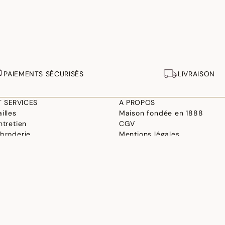
PAIEMENTS SÉCURISÉS
LIVRAISON
T SERVICES
A PROPOS
illes
Maison fondée en 1888
ntretien
CGV
 broderie
Mentions légales
 et conception
Paramètres de cookies
linge
Déclaration d'accessibilité