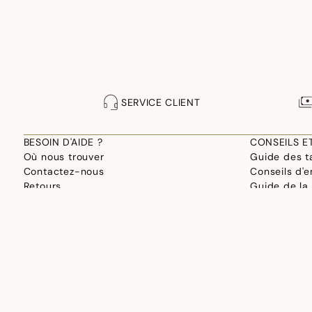
SERVICE CLIENT
BESOIN D'AIDE ?
CONSEILS E
Où nous trouver
Guide des ta
Contactez-nous
Conseils d'e
Retours
Guide de la
F.A.Q.
Fabrication
Site professionnel
Choisir son 