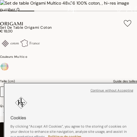
ORIGAMI
Set De Table Origami Coton
€ 18,00
coton
France
Couleurs :
Multico
sélectionné
Taille (cm)
Guide des tailles
Continue without Accepting
48 x 36
Quantité
-
+
Cookies
By clicking “Accept All Cookies”, you agree to the storing of cookies on
AJOUTER AU PANIER
–
€ 18,00
your device to enhance site navigation, analyze site usage, and assist in
our marketing efforts.
Politique de cookies