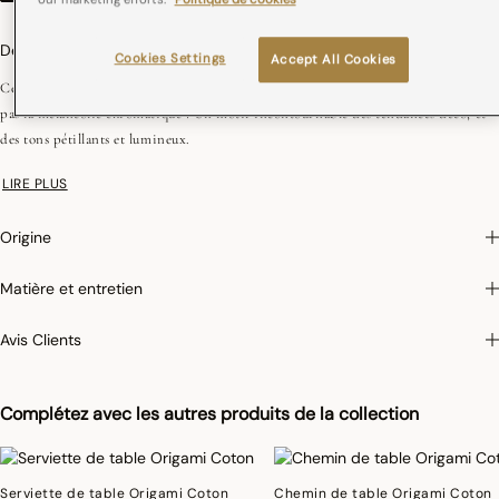
Description
Cookies Settings
Accept All Cookies
Ce multicolore réversible, indéniablement contemporain et graphique, ne frise
pas la mélancolie chromatique ! Un motif incontournable des tendances déco, et
des tons pétillants et lumineux.
Pour limiter le rétrécissement du coton au lavage, Le Jacquard Français applique
LIRE PLUS
le traitement spécifique Irretrex qui minimiser les réactions des fibres de coton
naturel au lavage. Notre coton reste stable dans le temps et nos tissus conservent
Origine
leurs proportions au fil du temps pour vous donner entière satisfaction.
Matière et entretien
Avis Clients
Complétez avec les autres produits de la collection
Serviette de table Origami Coton
Chemin de table Origami Coton