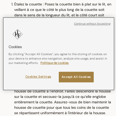
Étalez la couette : Posez la couette bien à plat sur le lit, en
veillant à ce que le côté le plus long de la couette soit
dans le sens de la longueur du lit, et le côté court soit
dans le sens de la largeur du lit. Assurez-vous que
Continue without Accepting
l'étiquette de la couette se trouve à la tête du lit. Cela
garantira que l'étiquette se retrouve en bas de la housse
de couette lorsque vous insérez la couette dans la
housse.
Cookies
Retournez la housse: Retournez la housse de couette sur
l’envers et étalez la housse de couette sur la couette.
By clicking “Accept All Cookies”, you agree to the storing of cookies on
Attrapez les coins : Passez vos mains à l’intérieur de la
your device to enhance site navigation, analyze site usage, and assist in
our marketing efforts.
Politique de cookies
housse par l’ouverture inférieure, jusqu’à atteindre les
coins supérieurs (un coin dans chaque main). Saisissez-
les tout en maintenant fermement les deux coins de la
Cookies Settings
Accept All Cookies
housse.
Retournez la housse: Sans lâcher les coins, retournez la
housse de couette à l’endroit. Faites descendre la housse
sur la couette et secouez-la jusqu’à ce qu’elle englobe
entièrement la couette. Assurez-vous de bien maintenir la
housse de couette pour que tous les coins de la couette
se répartissent uniformément à l'intérieur de la housse.