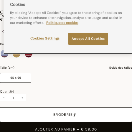
Cookies
GIPSY
By clicking “Accept All Cookies”, you agree to the storing of cookies on
Tablier Gipsy Coton
your device to enhance site navigation, analyze site usage, and assist in
€ 59,00
our marketing efforts.
Politique de cookies
100% coton
Tissé en France
Poches plaquées
Cookies Settings
Accept All Cookies
Couleurs :
Azur
sélectionné
Taille (cm)
Guide des tailles
90 x 96
Quantité
-
+
BRODERIE
AJOUTER AU PANIER
–
€ 59,00