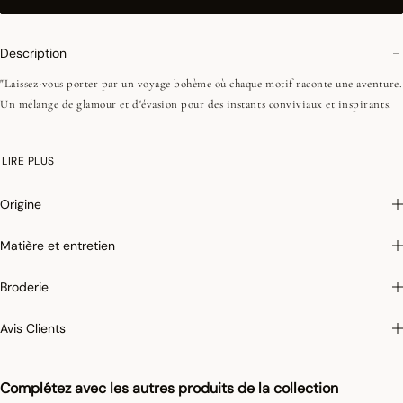
Description
"Laissez-vous porter par un voyage bohème où chaque motif raconte une aventure.
Un mélange de glamour et d'évasion pour des instants conviviaux et inspirants.
•Fils peignés (longues fibres)
LIRE PLUS
•Tissage Jacquard (chaîne et trame couleurs)
•Liens coton réglables
Origine
•Empiècements
•Poche plaquée
Matière et entretien
On aime : sa collection transversale, qui allie avec élégance table et cuisine, pour
Broderie
offrir un univers raffiné et haut en couleur au cœur de la maison."
Avis Clients
Photographies :
les photographies sont les plus fidèles possibles mais ne peuvent
assurer une similitude parfaite avec le produit vendu, notamment en ce qui
concerne les coul
eurs.
Complétez avec les autres produits de la collection
Pour limiter le rétrécissement du coton au lavage, Le Jacquard Français applique