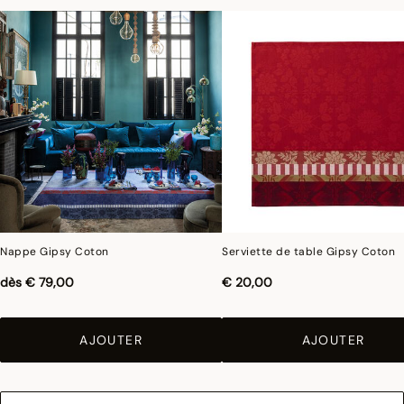
le traitement spécifique Irretrex qui minimiser les réactions des fibres de coton
naturel au lavage. Notre coton reste stable dans le temps et nos tissus conservent
leurs proportions au fil du temps pour vous donner entière satisfaction.
Nappe Gipsy Coton
Serviette de table Gipsy Coton
dès
€ 79,00
€ 20,00
AJOUTER
AJOUTER