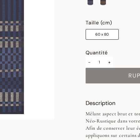
sélectionné
Taille (cm)
60 x 80
Quantité
-
+
RU
Description
Mêlant aspect brut et to
Néo-Rustique dans votre
Afin de conserver leur éc
appliquons sur certains 