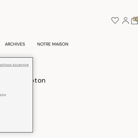
ARCHIVES
NOTRE MAISON
 without Accepting
E
 Rythme Coton
site