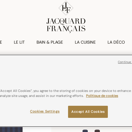
E
LE LIT
BAIN & PLAGE
LA CUISINE
LA DÉCO
Continue
ORIGIN RYTHM
Torchon Origin
Réduction de
à
€ 11,40
€ 19,00
“Accept All Cookies”, you agree to the storing of cookies on your device to enhance 
analyze site usage, and assist in our marketing efforts.
Politique de cookies
coton
France
Cookies Settings
Accept All Cookies
Couleurs :
Denim