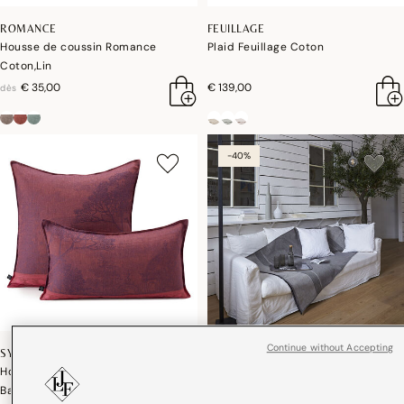
ROMANCE
FEUILLAGE
Housse de coussin Romance
Plaid Feuillage Coton
Coton,Lin
€ 35,00
€ 139,00
dès
-40%
Continue without Accepting
SYMPHONIE BAROQUE
SLOW LIFE
Housse de coussin Symphonie
Nomade Slow Life Coton
Baroque Lin