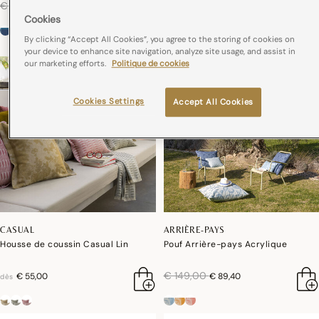
réduction de
à
€ 99,00
réduction de
à
€ 55,00
dès
€ 33,00
Cookies
€ 75,00
By clicking “Accept All Cookies”, you agree to the storing of cookies on
+2
your device to enhance site navigation, analyze site usage, and assist in
our marketing efforts.
Politique de cookies
Blanc -30%
Archives -40%
Cookies Settings
Accept All Cookies
CASUAL
ARRIÈRE-PAYS
Housse de coussin Casual Lin
Pouf Arrière-pays Acrylique
réduction de
à
€ 149,00
€ 55,00
€ 89,40
dès