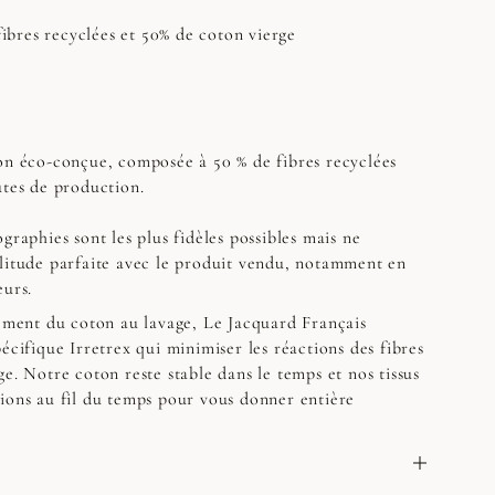
 fibres recyclées et 50% de coton vierge
on éco-conçue, composée à 50 % de fibres recyclées
utes de production.
graphies sont les plus fidèles possibles mais ne
litude parfaite avec le produit vendu, notamment en
eurs.
sement du coton au lavage, Le Jacquard Français
écifique Irretrex qui minimiser les réactions des fibres
e. Notre coton reste stable dans le temps et nos tissus
ions au fil du temps pour vous donner entière