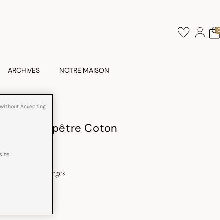
ARCHIVES
NOTRE MAISON
 without Accepting
ssin Champêtre Coton
site
 en France
Franges