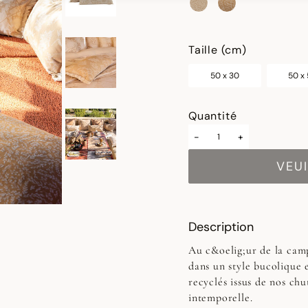
sélectionné
Taille (cm)
50 x 30
50 x
Quantité
-
+
VEUI
Description
Au c&oelig;ur de la camp
dans un style bucolique e
recyclés issus de nos chu
intemporelle.