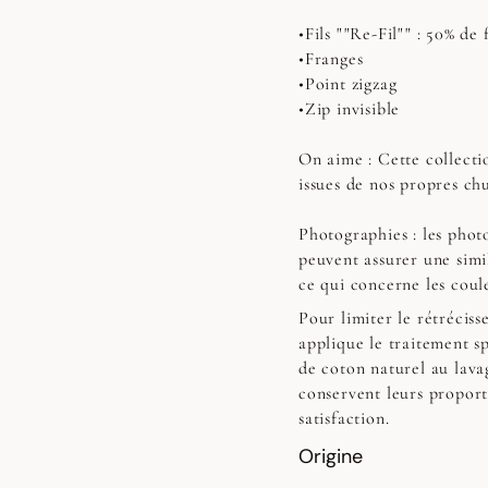
•Fils ""Re-Fil"" : 50% de
•Franges
•Point zigzag
•Zip invisible
On aime : Cette collecti
issues de nos propres ch
Photographies :
les photo
peuvent assurer une simi
ce qui concerne les coul
Pour limiter le rétrécis
applique le traitement sp
de coton naturel au lavag
conservent leurs proport
satisfaction.
Origine