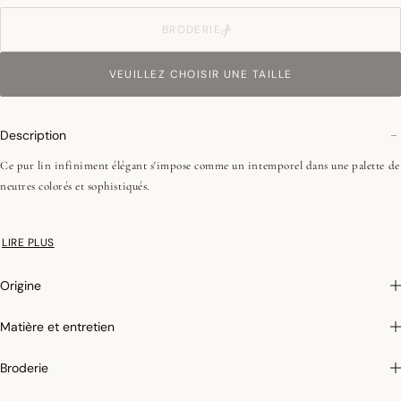
BRODERIE
VEUILLEZ CHOISIR UNE TAILLE
Description
Ce pur lin infiniment élégant s'impose comme un intemporel dans une palette de
neutres colorés et sophistiqués.
•Repassage facile
LIRE PLUS
•Coins onglets - 2,5 cm
•Pour les nappes rondes en 175 et 240, la finition est un biais rabattu de 1 cm
Origine
Matière et entretien
Broderie