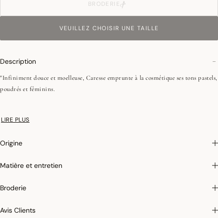
BRODERIE
VEUILLEZ CHOISIR UNE TAILLE
Description
"Infiniment douce et moelleuse, Caresse emprunte à la cosmétique ses tons pastels,
poudrés et féminins.
• Éponge unie
LIRE PLUS
•Low Twist
•Fibres fines
Origine
• 450 g/m²
•Liteau Jacquard
Matière et entretien
•Patte d'accrochage
•Passepoil
Broderie
•Col châle
•Poches plaquées
Avis Clients