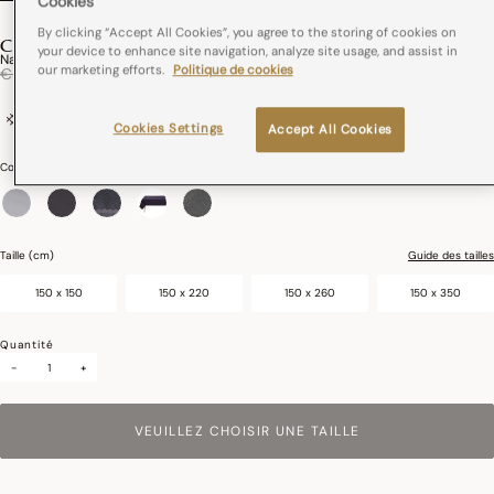
Cookies
By clicking “Accept All Cookies”, you agree to the storing of cookies on
CLUB
your device to enhance site navigation, analyze site usage, and assist in
Nappe Club Coton
our marketing efforts.
Politique de cookies
Réduction de
à
€ 189,00
€ 113,40
89% coton / 11% lin
France
Cookies Settings
Accept All Cookies
Couleurs :
Albâtre
sélectionné
Taille (cm)
Guide des tailles
150 x 150
150 x 220
150 x 260
150 x 350
Quantité
-
+
VEUILLEZ CHOISIR UNE TAILLE