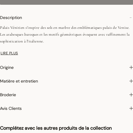
Description
Palais Vénitien s'inspire des sols en marbre des emblématiques palais de Venise.
Les arabesques baroques et les motifs géométriques évoquent avec raffinement la
sophistication à l'italienne.
Fils peignés (longues fibres)
LIRE PLUS
Tissage Jacquard (chaîne et trame couleurs)
Coins onglets - 2,5 cm
Origine
Matière et entretien
Photographies :
les photographies sont les plus fidèles possibles mais ne peuvent
assurer une similitude parfaite avec le produit vendu, notamment en ce qui
Broderie
concerne les coul
eurs.
Avis Clients
Pour limiter le rétrécissement du coton au lavage, Le Jacquard Français applique
le traitement spécifique Irretrex qui minimiser les réactions des fibres de coton
naturel au lavage. Notre coton reste stable dans le temps et nos tissus conservent
Complétez avec les autres produits de la collection
leurs proportions au fil du temps pour vous donner entière satisfaction.