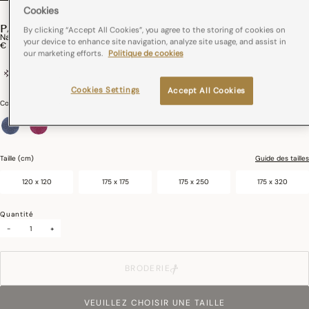
Cookies
PALAIS VÉNITIEN
By clicking “Accept All Cookies”, you agree to the storing of cookies on
Nappe Palais Vénitien Coton
your device to enhance site navigation, analyze site usage, and assist in
€ 79,00
our marketing efforts.
Politique de cookies
100% coton
France
Coins onglets
Cookies Settings
Accept All Cookies
Couleurs :
Adriatique
sélectionné
Taille (cm)
Guide des tailles
120 x 120
175 x 175
175 x 250
175 x 320
Quantité
-
+
BRODERIE
VEUILLEZ CHOISIR UNE TAILLE