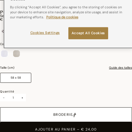
By clicking “Accept All Cookies”, you agree to the storing of cookies on
PORTOFINO
your device to enhance site navigation, analyze site usage, and assist in
Serviette De Table Portofino Lin
our marketing efforts.
Politique de cookies
€ 24,00
Lin
France
Repassage facile
Cookies Settings
Accept All Cookies
Couleurs :
Bianco
sélectionné
Taille (cm)
Guide des tailles
58 x 58
Quantité
-
+
BRODERIE
AJOUTER AU PANIER
–
€ 24,00