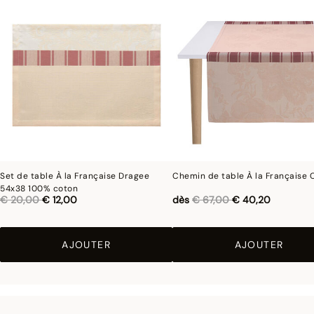
Set de table À la Française Dragee
Chemin de table À la Française 
54x38 100% coton
Réduction de
à
Réduction de
à
€ 20,00
€ 12,00
dès
€ 67,00
€ 40,20
AJOUTER
AJOUTER