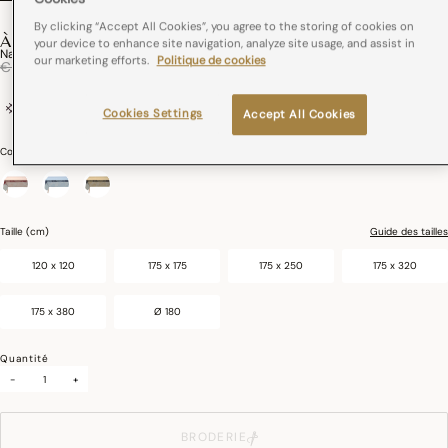
By clicking “Accept All Cookies”, you agree to the storing of cookies on
À LA FRANÇAISE
your device to enhance site navigation, analyze site usage, and assist in
Nappe À La Française Coton
our marketing efforts.
Politique de cookies
Réduction de
à
€ 89,00
€ 53,40
coton
France
Cookies Settings
Accept All Cookies
Couleurs :
Soie
sélectionné
Taille (cm)
Guide des tailles
120 x 120
175 x 175
175 x 250
175 x 320
175 x 380
Ø 180
Quantité
-
+
BRODERIE