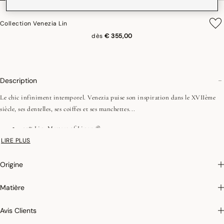
Collection Venezia Lin
dès
€ 355,00
Description
Le chic infiniment intemporel. Venezia puise son inspiration dans le XVIIème
siècle, ses dentelles, ses coiffes et ses manchettes...
100% Lin, Masters of Linen ®
Repassage facile
LIRE PLUS
Origine
Matière
Avis Clients