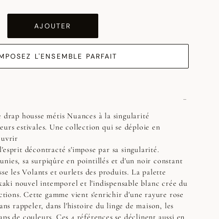
AJOUTER
MPOSEZ L'ENSEMBLE PARFAIT
e drap housse métis Nuances à la singularité
eurs estivales. Une collection qui se déploie en
ouvrir
esprit décontracté s'impose par sa singularité.
nies, sa surpiqûre en pointillés et d'un noir constant
sse les Volants et ourlets des produits. La palette
 kaki nouvel intemporel et l'indispensable blanc crée du
ections. Cette gamme vient s'enrichir d'une rayure rose
sans rappeler, dans l'histoire du linge de maison, les
aps de couleurs. Ces 4 références se déclinent aussi en