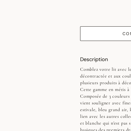
CO
Description
Comblez votre lit avec l
décontractée et aux coul
plusieurs produits à déc
Cette gamme en métis à l'
Composée de 3 couleurs u
vient souligner avec fine
estivale, bleu grand air,
lien avec les autres coll
et blanche qui n'est pas 
basiques des premiers dr