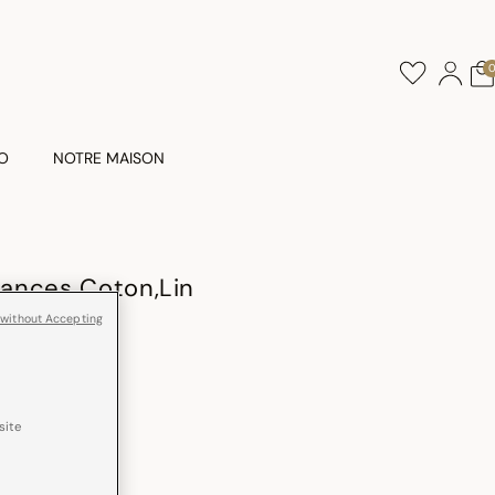
O
NOTRE MAISON
ances Coton,Lin
 without Accepting
Lavé
site