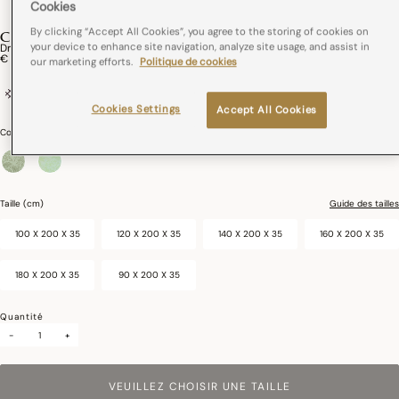
Cookies
By clicking “Accept All Cookies”, you agree to the storing of cookies on
CHARMILLES
your device to enhance site navigation, analyze site usage, and assist in
Drap Housse Charmilles Coton
€ 70,00
our marketing efforts.
Politique de cookies
100% coton
Cookies Settings
Accept All Cookies
Couleurs :
Feuillage
sélectionné
Taille (cm)
Guide des tailles
100 X 200 X 35
120 X 200 X 35
140 X 200 X 35
160 X 200 X 35
180 X 200 X 35
90 X 200 X 35
Quantité
-
+
VEUILLEZ CHOISIR UNE TAILLE