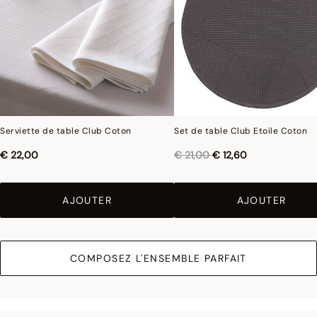
la structure architecturale du bâtiment et dans l'armure du tissage Jacquard ; les
deux se répondent et s'harmonisent pour donner lieu à un univers intimiste,
contemporain et confidentiel.
Photographies :
les photographies sont les plus fidèles possibles mais ne peuvent
assurer une similitude parfaite avec le produit vendu, notamment en ce qui
concerne les coul
eurs.
Serviette de table Club Coton
Set de table Club Etoile Coton
Réduction de
à
€ 22,00
€ 21,00
€ 12,60
AJOUTER
AJOUTER
COMPOSEZ L'ENSEMBLE PARFAIT