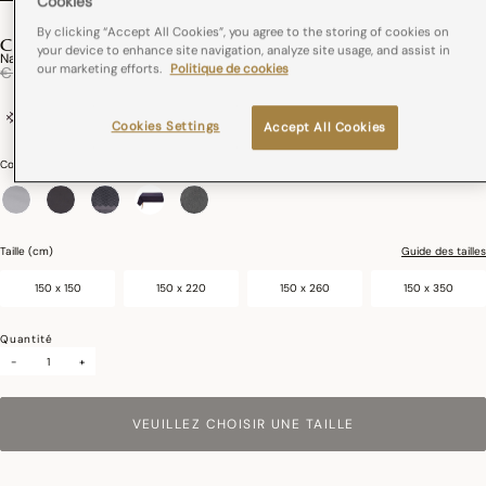
Cookies
By clicking “Accept All Cookies”, you agree to the storing of cookies on
CLUB
your device to enhance site navigation, analyze site usage, and assist in
Nappe Club Coton
our marketing efforts.
Politique de cookies
Réduction de
à
€ 189,00
€ 113,40
89% coton / 11% lin
France
Cookies Settings
Accept All Cookies
Couleurs :
Prusse
sélectionné
Taille (cm)
Guide des tailles
150 x 150
150 x 220
150 x 260
150 x 350
Quantité
-
+
VEUILLEZ CHOISIR UNE TAILLE