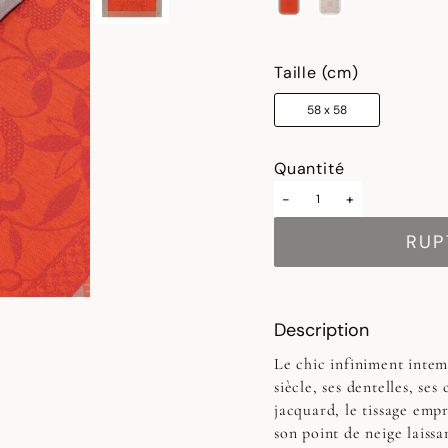
sélectionné
Taille (cm)
58 x 58
Quantité
-
+
RUP
Description
Le chic infiniment intem
siècle, ses dentelles, ses
jacquard, le tissage empr
son point de neige laissa