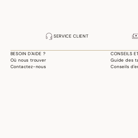
SERVICE CLIENT
BESOIN D'AIDE ?
CONSEILS E
Où nous trouver
Guide des ta
Contactez-nous
Conseils d'e
Retours
Guide de la
F.A.Q.
Fabrication
Site professionnel
Choisir son 