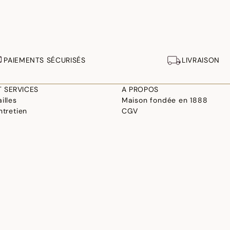
PAIEMENTS SÉCURISÉS
LIVRAISON
T SERVICES
A PROPOS
illes
Maison fondée en 1888
ntretien
CGV
 broderie
Mentions légales
 et conception
Paramètres de cookies
linge
Déclaration d'accessibilité
©2026 Le Jacquard Français