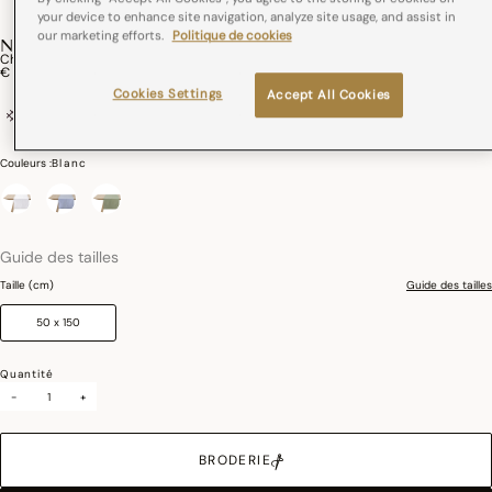
your device to enhance site navigation, analyze site usage, and assist in
our marketing efforts.
Politique de cookies
NUANCES
Chemin De Table Nuances Coton,Lin
€ 49,00
Cookies Settings
Accept All Cookies
coton, lin
Couleurs :
Blanc
sélectionné
Guide des tailles
Taille (cm)
Guide des tailles
50 x 150
Quantité
-
+
BRODERIE