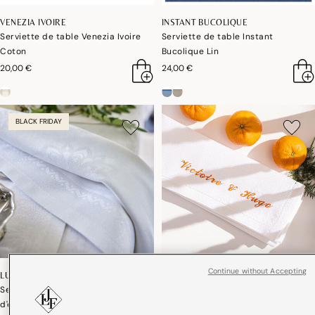
VENEZIA IVOIRE
INSTANT BUCOLIQUE
Serviette de table Venezia Ivoire
Serviette de table Instant
Coton
Bucolique Lin
20,00 €
24,00 €
BLACK FRIDAY
Continue without Accepting
LUMIÈRES D'ÉTOILES DIAMANT
PORTOFINO
Serviette de table Lumières
Serviette de table Portofino Lin
d'étoiles Diamant Coton, Viscose,