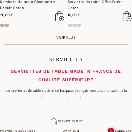
Serviette de table Champêtre
Serviette de table Offre White
Enduit Coton
Coton
20,00 €
16,00 €
VOIR PLUS
SERVIETTES
SERVIETTES DE TABLE MADE IN FRANCE DE
QUALITÉ SUPÉRIEURE
Les serviettes de table en tissu Le Jacquard Français sont une invitation à la
décoration des repas du quotidien et des grandes cérémonies. Les couleurs,
les motifs et les matières se déclinent en plusieurs styles, du romantique et
du chic français aux designs plus contemporains.
SERVICE CLIENT
NOS SERVIETTES EN TISSU, DURABLES ET
PAIEMENTS SÉCURISÉS
LIVRAISON
LABEL EPV