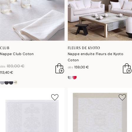
CLUB
FLEURS DE KYOTO
Nappe Club Coton
Nappe enduite Fleurs de Kyoto
Coton
réduction de
à
189,00 €
dès
159,00 €
dès
113,40 €
+2