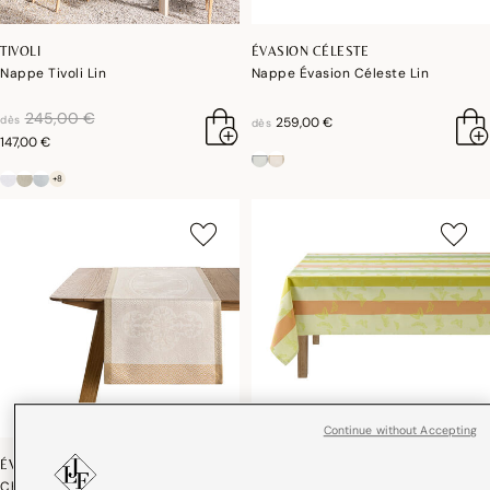
TIVOLI
ÉVASION CÉLESTE
Nappe Tivoli Lin
Nappe Évasion Céleste Lin
réduction de
à
245,00 €
dès
259,00 €
dès
147,00 €
+8
Continue without Accepting
ÉVASION CÉLESTE
BAL DES PAPILLONS
Chemin de table Évasion Céleste
Nappe Bal des papillons Coton