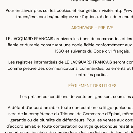
Pour en savoir plus sur les cookies et leur gestion, visitez
http://ww
traces/les-cookies/
ou cliquez sur l'option « Aide » du menu d
ARCHIVAGE - PREUVE
LE JACQUARD FRANCAIS archivera les bons de commandes et les f
fiable et durable constituant une copie fidèle conformément aux d
1360 et suivants du Code civil français.
Les registres informatisés de LE JACQUARD FRANCAIS seront cons
comme preuve des communications, commandes, paiements et tr
entre les parties.
RÉGLEMENT DES LITIGES
Les présentes conditions de vente en ligne sont soumises a
A défaut d'accord amiable, toute contestation ou litige quelconqu
sera de la compétence du Tribunal de Commerce d’Épinal, même
garantie ou de pluralité de défendeurs. Pour les ventes aux co
d'accord amiable, toute contestation ou litige quelconque relatif 
compétence, au choix du demandeur, des juridictions du lieu où 