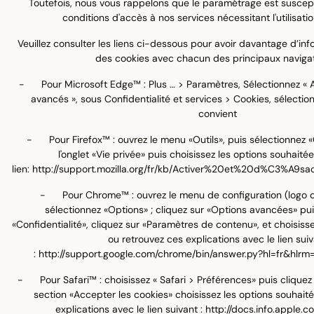
Toutefois, nous vous rappelons que le paramétrage est suscept
conditions d'accès à nos services nécessitant l'utilisati
Veuillez consulter les liens ci-dessous pour avoir davantage d’inf
des cookies avec chacun des principaux navigat
- Pour Microsoft Edge™ : Plus … > Paramètres, Sélectionnez « A
avancés », sous Confidentialité et services > Cookies, sélection
convient
- Pour Firefox™ : ouvrez le menu «Outils», puis sélectionnez «O
l'onglet «Vie privée» puis choisissez les options souhaité
lien:
http://support.mozilla.org/fr/kb/Activer%20et%20d%C3%A9s
- Pour Chrome™ : ouvrez le menu de configuration (logo cl
sélectionnez «Options» ; cliquez sur «Options avancées» pui
«Confidentialité», cliquez sur «Paramètres de contenu», et choisiss
ou retrouvez ces explications avec le lien sui
:
http://support.google.com/chrome/bin/answer.py?hl=fr&hl
- Pour Safari™ : choisissez « Safari > Préférences» puis cliquez 
section «Accepter les cookies» choisissez les options souhait
explications avec le lien suivant :
http://docs.info.apple.c