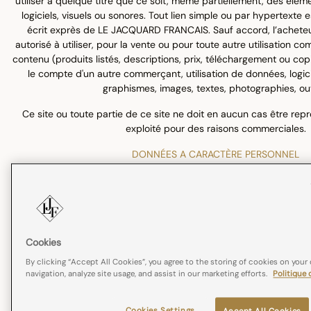
utiliser à quelque titre que ce soit, même partiellement, des éléme
logiciels, visuels ou sonores. Tout lien simple ou par hypertexte
écrit exprès de LE JACQUARD FRANCAIS. Sauf accord, l’acheteu
autorisé à utiliser, pour la vente ou pour toute autre utilisation c
contenu (produits listés, descriptions, prix, téléchargement ou co
le compte d'un autre commerçant, utilisation de données, logicie
graphismes, images, textes, photographies, outi
Ce site ou toute partie de ce site ne doit en aucun cas être rep
exploité pour des raisons commerciales.
DONNÉES A CARACTÈRE PERSONNEL
Les données à caractère personnel collectées font l’objet d’u
responsable est Le Jacquard Français – 45 boulevard Kelsc
Ces données sont collectées dans le cadre de la gestion de votre
utilisées pour vous informer sur l’actualité commerciale de 
Cookies
Elles sont destinées au Jacquard Français, ainsi qu’aux prestatai
By clicking “Accept All Cookies”, you agree to the storing of cookies on your
responsable de traitement fait appel.
navigation, analyze site usage, and assist in our marketing efforts.
Politique 
Elles seront conservées pendant 3 ans à compter du de