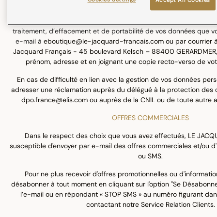
Cookies Settings
Accept All Cookies
Conformément à la réglementation applicable en matière de 
personnel, vous disposez d’un droit d’accès, de rectification, d’opp
traitement, d’effacement et de portabilité de vos données que v
e-mail à
eboutique@le-jacquard-francais.com
ou par courrier à
Jacquard Français - 45 boulevard Kelsch – 88400 GERARDMER, 
prénom, adresse et en joignant une copie recto-verso de votr
En cas de difficulté en lien avec la gestion de vos données per
adresser une réclamation auprès du délégué à la protection des
dpo.france@elis.com ou auprès de la CNIL ou de toute autre 
OFFRES COMMERCIALES
Dans le respect des choix que vous avez effectués, LE JAC
susceptible d'envoyer par e-mail des offres commerciales et/ou d'
ou SMS.
Pour ne plus recevoir d'offres promotionnelles ou d'information
désabonner à tout moment en cliquant sur l'option "Se Désabonner"
l’e-mail ou en répondant « STOP SMS » au numéro figurant d
contactant notre Service Relation Clients.