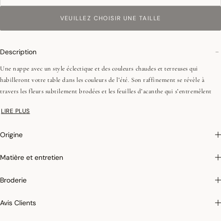
VEUILLEZ CHOISIR UNE TAILLE
Description
Une nappe avec un style éclectique et des couleurs chaudes et terreuses qui
habilleront votre table dans les couleurs de l’été. Son raffinement se révèle à
travers les fleurs subtilement brodées et les feuilles d’acanthe qui s’entremêlent
pour composer chaque plateau. Tout cela est encadré par une large bordure dont
LIRE PLUS
le motif est inspiré par la céramique avec une délicatesse proche de la dentelle qui
rappelle les tuiles des palais ottomans.
Origine
Fils peignés (longues fibres)
Coins onglets - 2,5 cm
Matière et entretien
Broderie
Photographies :
les photographies sont les plus fidèles possibles mais ne peuvent
assurer une similitude parfaite avec le produit vendu, notamment en ce qui
Avis Clients
concerne les coul
eurs.