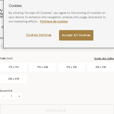
Cookies
VOYAGE ICONIQUE
By clicking “Accept All Cookies”, you agree to the storing of cookies on
Nappe Voyage Iconique Coton
189,00 €
your device to enhance site navigation, analyze site usage, and assist in
our marketing efforts.
Politique de cookies
100% coton
France
Coins onglets
Cookies Settings
Accept All Cookies
Couleurs :
Nuage
sélectionné
Taille (cm)
Guide des tailles
173 x 173
173 x 248
173 x 318
218 x 218
218 x 378
Quantité
-
+
BRODERIE