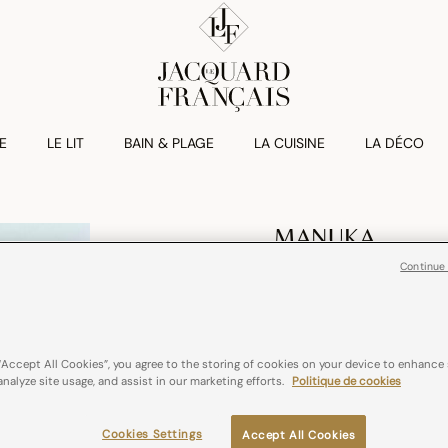
E
LE LIT
BAIN & PLAGE
LA CUISINE
LA DÉCO
MANUKA
Drap Housse M
Continue
€ 75,00
100% coton
Impress
“Accept All Cookies”, you agree to the storing of cookies on your device to enhance 
analyze site usage, and assist in our marketing efforts.
Politique de cookies
Couleurs :
Ciel
Cookies Settings
Accept All Cookies