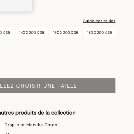
Guide des tailles
0 X 35
140 X 200 X 35
160 X 200 X 35
180 X 200 X 35
LLEZ CHOISIR UNE TAILLE
utres produits de la collection
Drap plat Manuka Coton