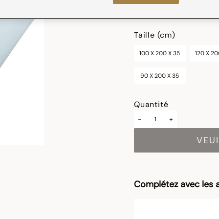
sélectionné
Taille (cm)
100 X 200 X 35
120 X 20
90 X 200 X 35
Quantité
-
+
VEUI
Complétez avec les a