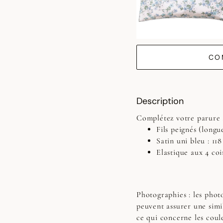
CO
Description
Complétez votre parure 
Fils peignés (longue
Satin uni bleu : 11
Elastique aux 4 coi
Photographies :
les photo
peuvent assurer une simi
ce qui concerne les coul