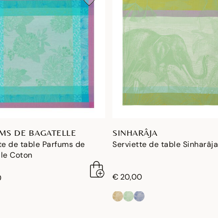
MS DE BAGATELLE
SINHARÂJA
te de table Parfums de
Serviette de table Sinharâj
lle Coton
€ 20,00
0