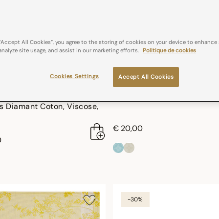
“Accept All Cookies”, you agree to the storing of cookies on your device to enhance 
analyze site usage, and assist in our marketing efforts.
Politique de cookies
Cookies Settings
Accept All Cookies
RES D'ÉTOILES DIAMANT
SYRACUSE
te de table Lumières
Serviette de table Syracus
es Diamant Coton, Viscose,
€ 20,00
0
-30%