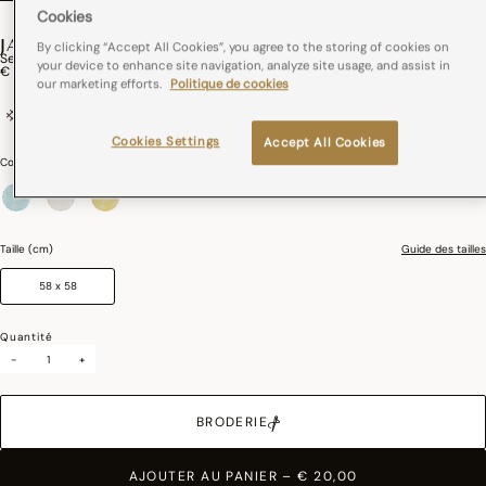
Cookies
JARDIN D'EDEN
By clicking “Accept All Cookies”, you agree to the storing of cookies on
Serviette De Table Jardin D'Eden Coton
your device to enhance site navigation, analyze site usage, and assist in
€ 20,00
our marketing efforts.
Politique de cookies
100% coton
France
Cookies Settings
Accept All Cookies
Couleurs :
Cascade
sélectionné
Taille (cm)
Guide des tailles
58 x 58
Quantité
-
+
BRODERIE
AJOUTER AU PANIER
–
€ 20,00