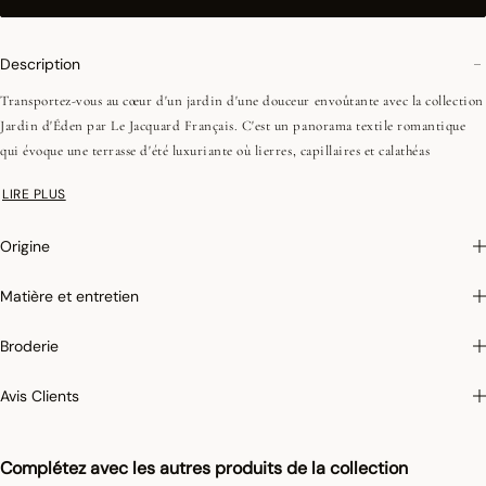
Description
Transportez-vous au cœur d'un jardin d'une douceur envoûtante avec la collection
Jardin d'Éden par Le Jacquard Français. C'est un panorama textile romantique
qui évoque une terrasse d'été luxuriante où lierres, capillaires et calathéas
s'harmonisent délicatement. Cette collection, d'inspiration bucolique, apportera
LIRE PLUS
une touche enchanteresse à vos intérieurs, semblable à un jardin paradisiaque.
Chaque pièce de la collection Jardin d'Éden capture la magie de la nature, créant
Origine
une atmosphère empreinte de charme et de raffinement.
Matière et entretien
Photographies :
les photographies sont les plus fidèles possibles mais ne peuvent
assurer une similitude parfaite avec le produit vendu, notamment en ce qui
Broderie
concerne les coul
eurs.
Pour limiter le rétrécissement du coton au lavage, Le Jacquard Français applique
Avis Clients
le traitement spécifique Irretrex qui minimiser les réactions des fibres de coton
naturel au lavage. Notre coton reste stable dans le temps et nos tissus conservent
leurs proportions au fil du temps pour vous donner entière satisfaction.
Complétez avec les autres produits de la collection