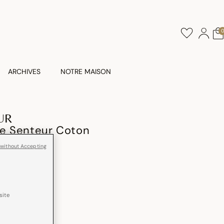
ARCHIVES
NOTRE MAISON
UR
De Senteur Coton
 without Accepting
site