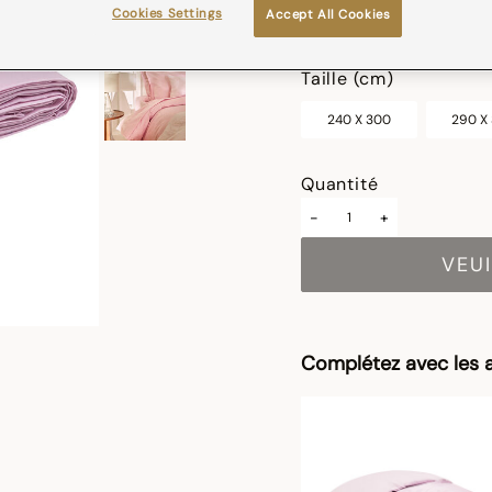
Cookies Settings
Accept All Cookies
sélectionné
Taille (cm)
240 X 300
290 X
Quantité
-
+
VEUI
Complétez avec les a