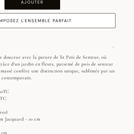
AJOUTER
MPOSEZ L'ENSEMBLE PARFAIT
e douceur avec la parure de lit Pois de Senteur, où
râce d'un jardin en fleurs, parsemé de pois de senteur
 damassé confère une distinction unique, sublimée par un
et contemporain.
300TC
00TC
res)
t Jacquard - 10 cm
5 cm