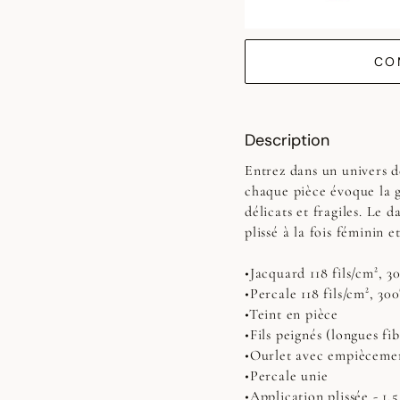
CO
Description
Entrez dans un univers d
chaque pièce évoque la g
délicats et fragiles. Le
plissé à la fois féminin 
•Jacquard 118 fils/cm², 
•Percale 118 fils/cm², 3
•Teint en pièce
•Fils peignés (longues fib
•Ourlet avec empiècemen
•Percale unie
•Application plissée - 1,