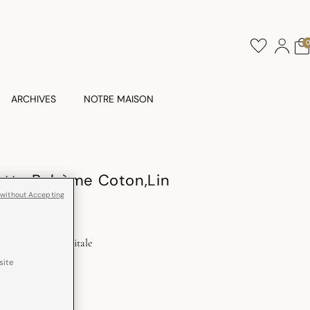
ARCHIVES
NOTRE MAISON
tte Bohème Coton,Lin
 without Accepting
Impression Digitale
site