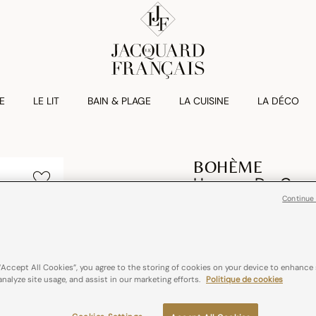
E
LE LIT
BAIN & PLAGE
LA CUISINE
LA DÉCO
BOHÈME
Housse De Coue
Continue
€ 150,00
50% Coton / 50% Lin
“Accept All Cookies”, you agree to the storing of cookies on your device to enhance 
analyze site usage, and assist in our marketing efforts.
Politique de cookies
Couleurs :
Beige