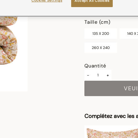
Cookies Settings
Accept All Cookies
sélectionné
Taille (cm)
135 X 200
140 X
260 X 240
Quantité
-
+
VEUI
Complétez avec les a