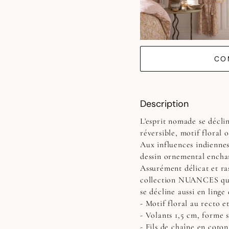
CO
Description
L'esprit nomade se décli
réversible, motif floral 
Aux influences indiennes
dessin ornemental enchan
Assurément délicat et ra
collection NUANCES qui 
se décline aussi en linge 
- Motif floral au recto e
- Volants 1,5 cm, forme 
- Fils de chaîne en coton 