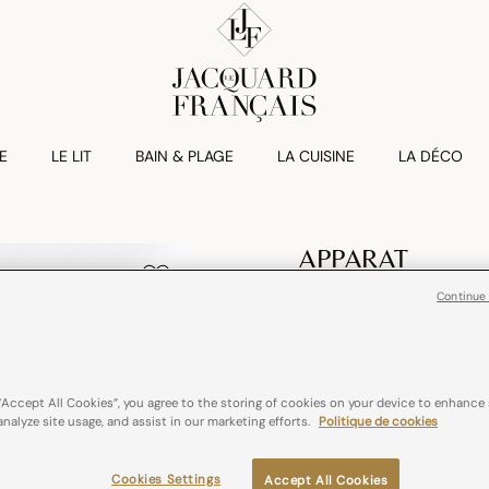
E
LE LIT
BAIN & PLAGE
LA CUISINE
LA DÉCO
APPARAT
Drap Housse Ap
Continue
€ 135,00
100% coton
“Accept All Cookies”, you agree to the storing of cookies on your device to enhance 
analyze site usage, and assist in our marketing efforts.
Politique de cookies
Couleurs :
Blanc
Cookies Settings
Accept All Cookies