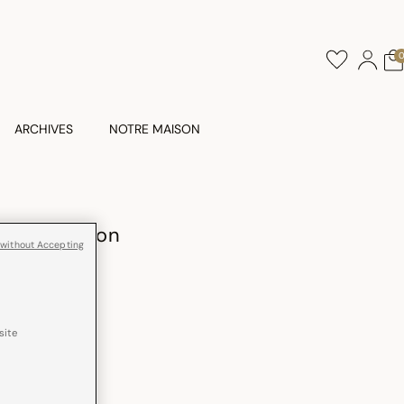
ARCHIVES
NOTRE MAISON
parat Coton
 without Accepting
site