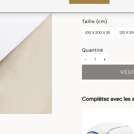
sélectionné
Taille (cm)
100 X 200 X 35
120 X 20
Quantité
-
+
VEUI
Complétez avec les a