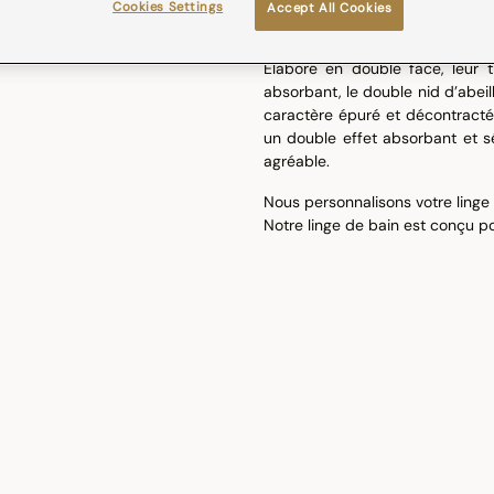
apporte une douceur et un grand
Cookies Settings
Accept All Cookies
Notre collection de linge de bai
Elaboré en double face, leur 
absorbant, le double nid d’abei
caractère épuré et décontracté
un double effet absorbant et s
agréable.
Nous personnalisons votre linge 
Notre linge de bain est conçu po