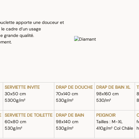
ouclette apporte une douceur et
s le cadre d’un usage
de grande qualité.
ement.
SERVIETTE INVITE
DRAP DE DOUCHE
DRAP DE BAIN XL
T
30x50 cm
70x140 cm
98x160 cm
5300g/m²
530g/m²
530/m²
E
SERVIETTE DE TOILETTE
DRAP DE BAIN
PEIGNOIR
60x80 cm
98x140 cm
Tailles : M-XL
f
530g/m²
530g/m²
410g/m² Col Châle
h