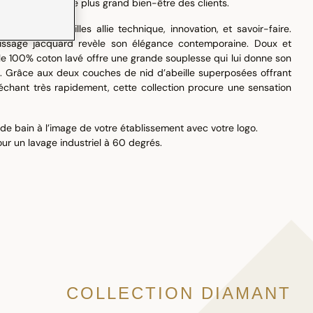
 confort, pour le plus grand bien-être des clients.
n en nid d’abeilles allie technique, innovation, et savoir-faire.
tissage jacquard revèle son élégance contemporaine. Doux et
lle 100% coton lavé offre une grande souplesse qui lui donne son
. Grâce aux deux couches de nid d’abeille superposées offrant
échant très rapidement, cette collection procure une sensation
de bain à l’image de votre établissement avec votre logo.
ur un lavage industriel à 60 degrés.
COLLECTION DIAMANT