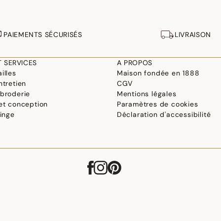
Contact : Direction commerciale
06 65 80 63 17 -
service.client@le-jacquard-francais.com
PAIEMENTS SÉCURISÉS
LIVRAISON
T SERVICES
A PROPOS
illes
Maison fondée en 1888
ntretien
CGV
 broderie
Mentions légales
 et conception
Paramètres de cookies
linge
Déclaration d'accessibilité
©2026 Le Jacquard Français