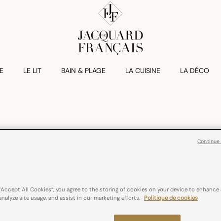
E
LE LIT
BAIN & PLAGE
LA CUISINE
LA DÉCO
NOTRE OFFRE BAIN
Continue
“Accept All Cookies”, you agree to the storing of cookies on your device to enhance 
analyze site usage, and assist in our marketing efforts.
Politique de cookies
La collection de linge de bain 
du prestige du diamant. Fabri