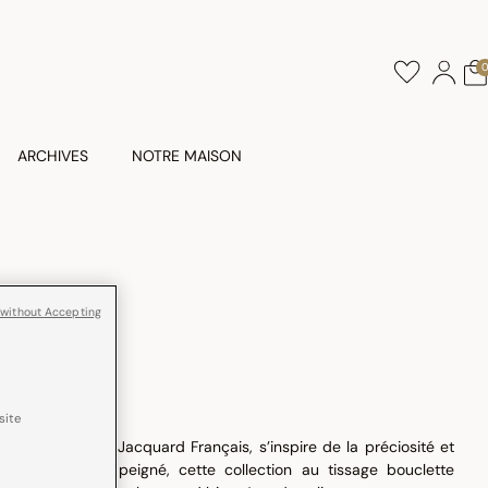
ARCHIVES
NOTRE MAISON
 without Accepting
site
éponge blanc Le Jacquard Français, s’inspire de la préciosité et
quée en coton peigné, cette collection au tissage bouclette