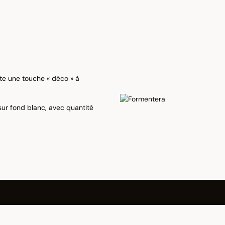
rte une touche « déco » à
sur fond blanc, avec quantité
 pour vous accompagner dans votre projet, ainsi que pour vous transm