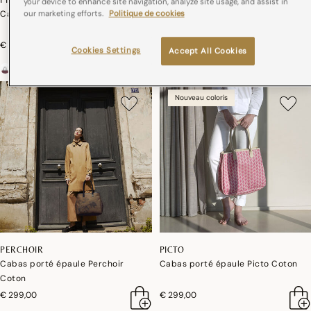
your device to enhance site navigation, analyze site usage, and assist in
Cabas porté épaule Pivoine Coton
Cabas porté épaule Paysage
our marketing efforts.
Politique de cookies
Coton
€ 299,00
€ 299,00
Cookies Settings
Accept All Cookies
Nouveau coloris
PERCHOIR
PICTO
Cabas porté épaule Perchoir
Cabas porté épaule Picto Coton
Coton
€ 299,00
€ 299,00