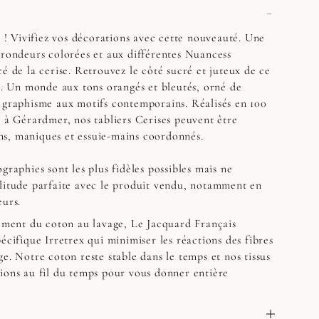
s ! Vivifiez vos décorations avec cette nouveauté. Une
 rondeurs colorées et aux différentes Nuancess
é de la cerise. Retrouvez le côté sucré et juteux de ce
on. Un monde aux tons orangés et bleutés, orné de
 graphisme aux motifs contemporains. Réalisés en 100
s à Gérardmer, nos tabliers Cerises peuvent être
s, maniques et essuie-mains coordonnés.
graphies sont les plus fidèles possibles mais ne
litude parfaite avec le produit vendu, notamment en
eurs.
sement du coton au lavage, Le Jacquard Français
écifique Irretrex qui minimiser les réactions des fibres
e. Notre coton reste stable dans le temps et nos tissus
ions au fil du temps pour vous donner entière