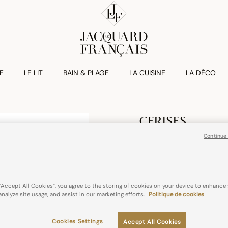
E
LE LIT
BAIN & PLAGE
LA CUISINE
LA DÉCO
CERISES
Tablier Cerises
Continue
€ 59,00
100% coton
Tissé
“Accept All Cookies”, you agree to the storing of cookies on your device to enhance 
analyze site usage, and assist in our marketing efforts.
Politique de cookies
Couleurs :
CER_BLE
Cookies Settings
Accept All Cookies