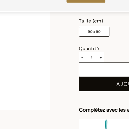
sélectionné
Taille (cm)
90 x 90
Quantité
-
+
AJO
Complétez avec les a