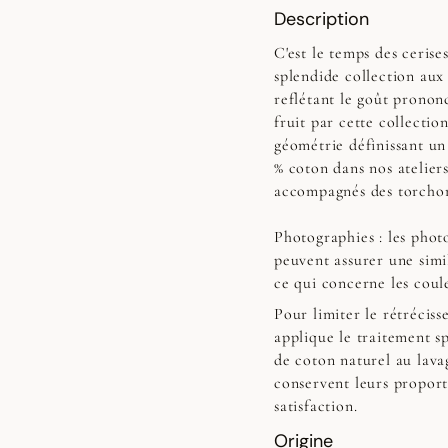
Description
C'est le temps des cerise
splendide collection aux
reflétant le goût prononc
fruit par cette collecti
géométrie définissant un
% coton dans nos atelier
accompagnés des torchon
Photographies :
les photo
peuvent assurer une simi
ce qui concerne les coul
Pour limiter le rétrécis
applique le traitement sp
de coton naturel au lavag
conservent leurs proport
satisfaction.
Origine