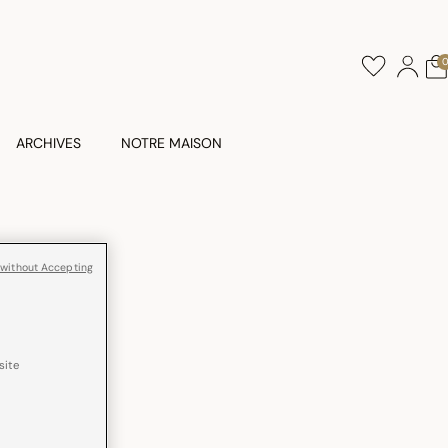
ARCHIVES
NOTRE MAISON
 Coton
 without Accepting
 en France
site