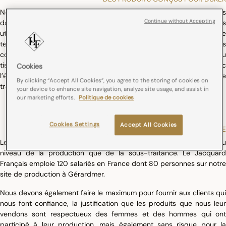
Notre crédo est depuis toujours de fabriquer des produits durables
Continue without Accepting
dans le temps. La qualité des matières et des colorants que nous
utilisons nous permet de vous garantir une qualité stable dans le
temps, sans déformation des tissus ni effacement des motifs. Les
collections Le Jacquard Français se distinguent par la finesse du
tissage et la richesse des motifs ; elles traversent les années avec
Cookies
l’élégance comme identité première. Nos produits peuvent ainsi être
By clicking “Accept All Cookies”, you agree to the storing of cookies on
transmis de génération en génération.
your device to enhance site navigation, analyze site usage, and assist in
our marketing efforts.
Politique de cookies
Cookies Settings
Accept All Cookies
UNE PRODUCTION PLUS RESPONSABLE
Le Jacquard Français préserve l’emploi local au maximum tant au
niveau de la production que de la sous-traitance. Le Jacquard
Français emploie 120 salariés en France dont 80 personnes sur notre
site de production à Gérardmer.
Nous devons également faire le maximum pour fournir aux clients qui
nous font confiance, la justification que les produits que nous leur
vendons sont respectueux des femmes et des hommes qui ont
participé à leur production, mais également sans risque pour la