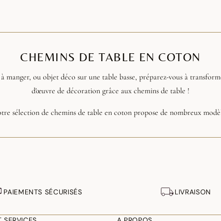
CHEMINS DE TABLE EN COTON
e à manger, ou objet déco sur une table basse, préparez-vous à transform
d'œuvre de décoration grâce aux chemins de table !
tre sélection de chemins de table en coton propose de nombreux modèle
ttant de trouver celui qui correspondra parfaitement à votre environn
PAIEMENTS SÉCURISÉS
LIVRAISON
T SERVICES
A PROPOS