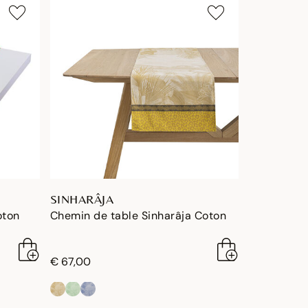
SINHARÂJA
oton
Chemin de table Sinharâja Coton
€ 67,00