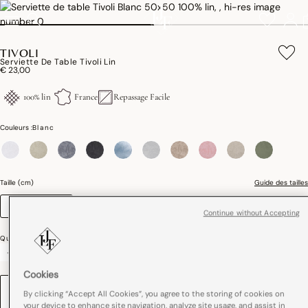
TIVOLI
Serviette De Table Tivoli Lin
€ 23,00
100% lin
France
Repassage Facile
Couleurs :
Blanc
sélectionné
Taille (cm)
Guide des tailles
50 x 50
Continue without Accepting
Quantité
-
+
Cookies
BRODERIE
By clicking “Accept All Cookies”, you agree to the storing of cookies on
your device to enhance site navigation, analyze site usage, and assist in