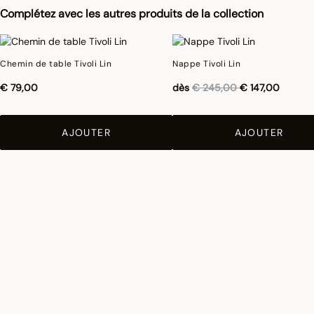
Complétez avec les autres produits de la collection
Chemin de table Tivoli Lin
Nappe Tivoli Lin
Réduction de
à
€ 79,00
dès
€ 245,00
€ 147,00
AJOUTER
AJOUTER