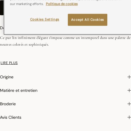
our marketing efforts.
Politique de cookies
AJOUTER AU PANIER
–
€ 23,00
Cookies Settings
Accept All Cookies
Description
Ce pur lin infiniment élégant s'impose comme un intemporel dans une palette de
neutres colorés et sophistiqués.
•Repassage facile
LIRE PLUS
•Coins onglets - 2,5 cm
Origine
Matière et entretien
Broderie
Avis Clients