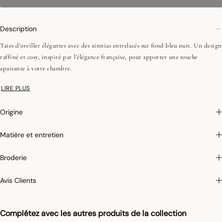
Description
Taies d'oreiller élégantes avec des zinnias entrelacés sur fond bleu nuit. Un design
raffiné et cosy, inspiré par l'élégance française, pour apporter une touche
apaisante à votre chambre.
Recto en Jacquard : 118 fils/cm², 300 TC
LIRE PLUS
Verso en satin : 118 fils/cm², 300 TC
Volants de 5 cm
Origine
Matière et entretien
Photographies :
les photographies sont les plus fidèles possibles mais ne peuvent
assurer une similitude parfaite avec le produit vendu, notamment en ce qui
Broderie
concerne les coul
eurs.
Avis Clients
Complétez avec les autres produits de la collection