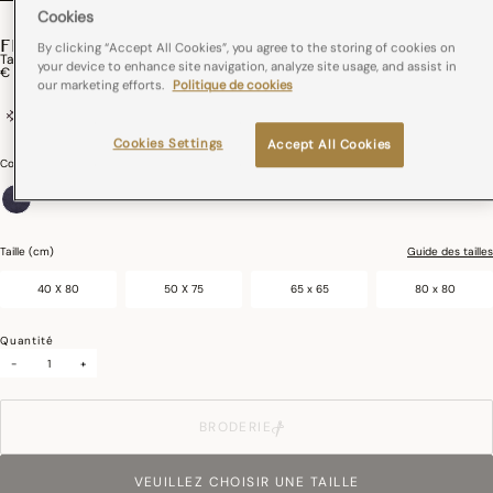
Cookies
FLORA
By clicking “Accept All Cookies”, you agree to the storing of cookies on
Taie D'oreiller Flora Coton
your device to enhance site navigation, analyze site usage, and assist in
€ 45,00
our marketing efforts.
Politique de cookies
100% coton
Cookies Settings
Accept All Cookies
Couleurs :
Encre
sélectionné
Taille (cm)
Guide des tailles
40 X 80
50 X 75
65 x 65
80 x 80
Quantité
-
+
BRODERIE
VEUILLEZ CHOISIR UNE TAILLE