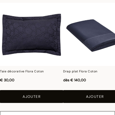
Taie décorative Flora Coton
Drap plat Flora Coton
€ 30,00
dès
€ 140,00
AJOUTER
AJOUTER