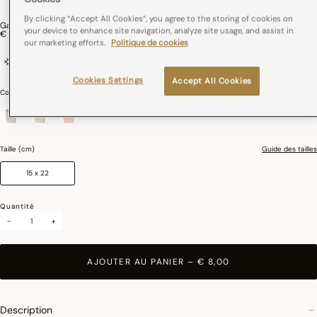
By clicking “Accept All Cookies”, you agree to the storing of cookies on
Gant De Toilette Charme Coton
your device to enhance site navigation, analyze site usage, and assist in
€ 8,00
our marketing efforts.
Politique de cookies
100% coton
Standard 100 by Oeko-Tex®
Cookies Settings
Accept All Cookies
Couleurs :
Armoise
sélectionné
Taille (cm)
Guide des tailles
15 x 22
Quantité
-
+
AJOUTER AU PANIER
–
€ 8,00
Description