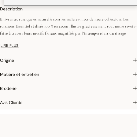
Description
Enivrante, rustique et naturelle sont les maîtres-mots de notre collection. Les
torchons Essentiel réalisés 100 % en coton illustre gracieusement tout notre savoir-
faire à travers leurs motifs floraux magnifiés par l'intemporel art du tissage
Jacquard. Bien plus qu'un simple ustensile, celui-ci deviendra très vite un
LIRE PLUS
accessoire indispensable dans votre cuisine.
Origine
Photographies :
les photographies sont les plus fidèles possibles mais ne peuvent
assurer une similitude parfaite avec le produit vendu, notamment en ce qui
Matière et entretien
concerne les coul
eurs.
Broderie
Avis Clients