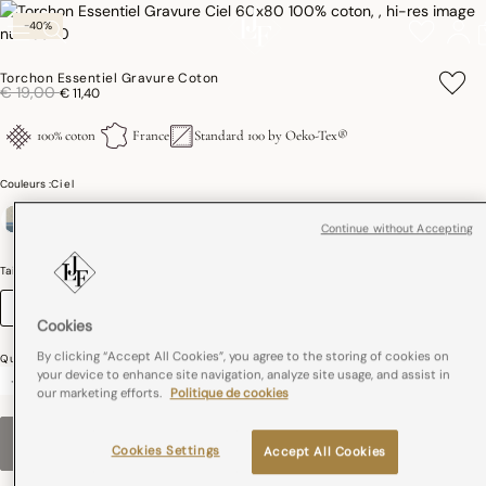
-40%
Torchon Essentiel Gravure Coton
Réduction de
à
€ 19,00
€ 11,40
100% coton
France
Standard 100 by Oeko-Tex®
Couleurs :
Ciel
Continue without Accepting
sélectionné
Taille (cm)
Guide des tailles
60 x 80
Cookies
By clicking “Accept All Cookies”, you agree to the storing of cookies on
Quantité
your device to enhance site navigation, analyze site usage, and assist in
-
+
our marketing efforts.
Politique de cookies
RUPTURE DE STOCK
–
€ 11,40
Cookies Settings
Accept All Cookies