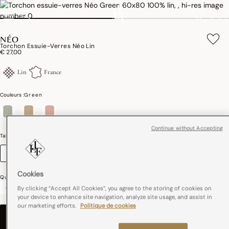
NÉO
Torchon Essuie-Verres Néo Lin
€ 27,00
Lin
France
Couleurs :
Green
sélectionné
Continue without Accepting
Taille (cm)
Guide des tailles
60 x 80
Cookies
Quantité
-
+
By clicking “Accept All Cookies”, you agree to the storing of cookies on
your device to enhance site navigation, analyze site usage, and assist in
our marketing efforts.
Politique de cookies
AJOUTER AU PANIER
–
€ 27,00