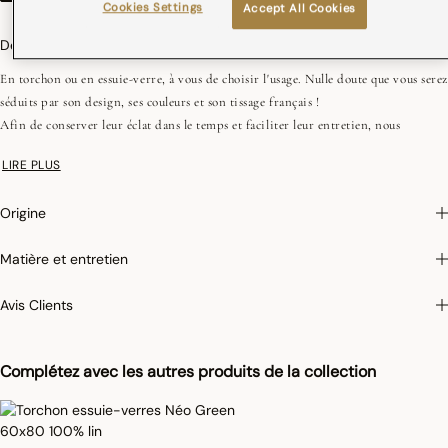
Cookies Settings
Accept All Cookies
Description
En torchon ou en essuie-verre, à vous de choisir l'usage. Nulle doute que vous serez
séduits par son design, ses couleurs et son tissage français !
Afin de conserver leur éclat dans le temps et faciliter leur entretien, nous
appliquons sur certains de nos articles un traitement antitaches qui empêche
LIRE PLUS
l’absorption des liquides. Lorsque vous renversez un liquide sur un set de table
antitaches, tamponnez rapidement et légèrement avec une éponge humide pour
Origine
que le tissu ne soit pas taché. Ce film protecteur, invisible à l’œil et au toucher, a
une durée de vie d’environ 10 lavages en machine et se réactive grâce au
Matière et entretien
repassage.
Avis Clients
Photographies :
les photographies sont les plus fidèles possibles mais ne peuvent
assurer une similitude parfaite avec le produit vendu, notamment en ce qui
concerne les coul
eurs.
Complétez avec les autres produits de la collection