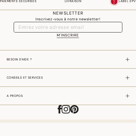
PAIEMENTS SÉCURISÉS
LIVRAISON
LABEL EPV
NEWSLETTER
Inscrivez-vous à notre newsletter!
M'INSCRIRE
BESOIN D'AIDE ?
CONSEILS ET SERVICES
A PROPOS
AJOUTER AU PANIER
–
€ 27,00
MONACO - FR