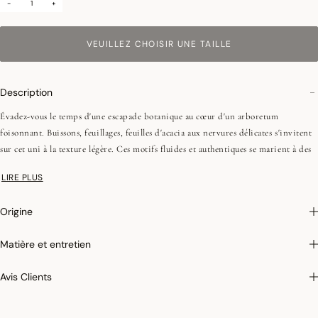
-
+
VEUILLEZ CHOISIR UNE TAILLE
Description
Évadez-vous le temps d'une escapade botanique au cœur d'un arboretum
foisonnant. Buissons, feuillages, feuilles d'acacia aux nervures délicates s'invitent
sur cet uni à la texture légère. Ces motifs fluides et authentiques se marient à des
coloris profonds pour une table élégante, moderne et décontractée.
LIRE PLUS
•Fils peignés (longues fibres)
Origine
•Tissage Jacquard (chaîne et trame couleurs)
•Ourlets simples - 1 cm
Matière et entretien
On aime : cette collection d'unis à la texture aérienne et fluide, idéale pour
Avis Clients
dresser une table à la fois élégante, moderne et décontractée.
Photographies :
les photographies sont les plus fidèles possibles mais ne peuvent