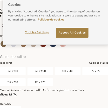
Cookies
VEGETAL MOOD
By clicking “Accept All Cookies”, you agree to the storing of cookies on
Nappe Enduite Vegetal Mood Coton
your device to enhance site navigation, analyze site usage, and assist in
€ 149,00
our marketing efforts.
Politique de cookies
100% coton
France
Enduction acrylique
Cookies Settings
Accept All Cookies
Couleurs :
Papaye
sélectionné
Guide des tailles
Taille (cm)
Guide des tailles
150 x 150
150 x 220
150 x 260
175 x 175
175 x 250
175 x 320
Vous ne trouvez pas votre taille? Créer votre produit sur mesure,
cliquez ici
Quantité