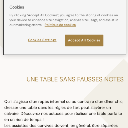
Entremet, pavlova, gâteau ou financier, apprenez à cuisiner les
Cookies
délices de la pâtisserie française (ou étrangère) grâce aux
By clicking “Accept All Cookies”, you agree to the storing of cookies on
précieux conseils de Lila. Chaque mois, vous trouverez une
your device to enhance site navigation, analyze site usage, and assist in
nouvelle recette pour cuisiner des desserts qui raviront les
our marketing efforts.
Politique de cookies
papilles de vos convives.
Cookies Settings
Accept All Cookies
Find all our recipes in video
UNE TABLE SANS FAUSSES NOTES
Qu’il s’agisse d’un repas informel ou au contraire d’un dîner chic,
dresser une table dans les règles de l’art peut s’avérer un
calvaire. Découvrez nos astuces pour réaliser une table parfaite
en un rien de temps !
Les assiettes des convives doivent, en général, être séparées